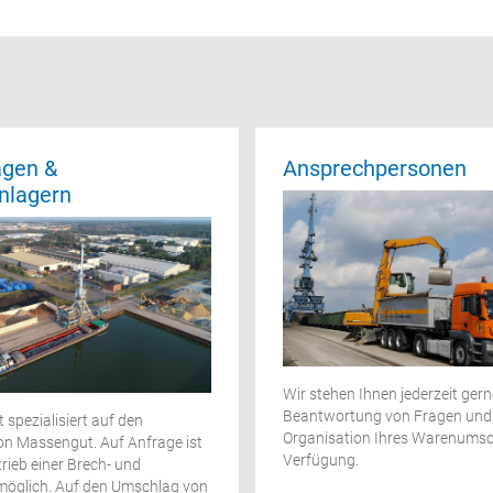
gen &
Ansprechpersonen
nlagern
Wir stehen Ihnen jederzeit gerne
Beantwortung von Fragen und
t spezialisiert auf den
Organisation Ihres Warenumsc
n Massengut. Auf Anfrage ist
Verfügung.
rieb einer Brech- und
möglich. Auf den Umschlag von