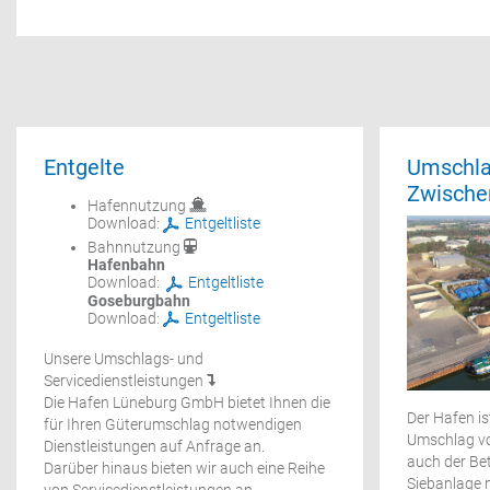
Entgelte
Umschla
Zwische
Hafennutzung
Download:
Entgeltliste
Bahnnutzung
Hafenbahn
Download:
Entgeltliste
Goseburgbahn
Download:
Entgeltliste
Unsere Umschlags- und
Servicedienstleistungen
Die Hafen Lüneburg GmbH bietet Ihnen die
Der Hafen is
für Ihren Güterumschlag notwendigen
Umschlag vo
Dienstleistungen auf
Anfrage
an.
auch der Bet
Darüber hinaus bieten wir auch eine Reihe
Siebanlage 