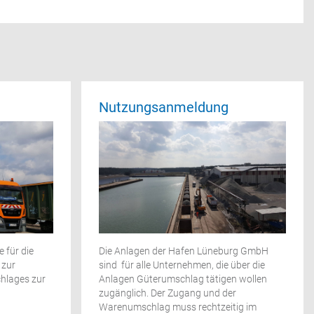
Nutzungsanmeldung
 für die
Die Anlagen der Hafen Lüneburg GmbH
 zur
sind für alle Unternehmen, die über die
hlages zur
Anlagen Güterumschlag tätigen wollen
zugänglich. Der Zugang und der
Warenumschlag muss rechtzeitig im