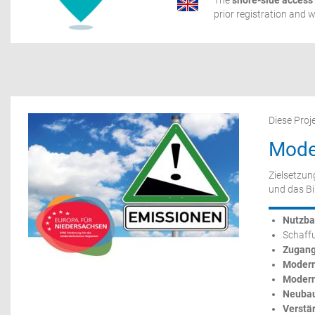
The
shore-side access
prior registration and 
Diese Proj
Mode
Zielsetzun
und das Bi
Nutzba
Schaff
Zugang
Modern
Modern
Neuba
Verstä