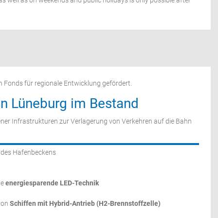
 as well as on weekends and public holidays is only possible after
n Fonds für regionale Entwicklung gefördert.
en Lüneburg im Bestand
ner Infrastrukturen zur Verlagerung von Verkehren auf die Bahn
des Hafenbeckens
ne
energiesparende LED-Technik
von
Schiffen mit Hybrid-Antrieb (H2-Brennstoffzelle)