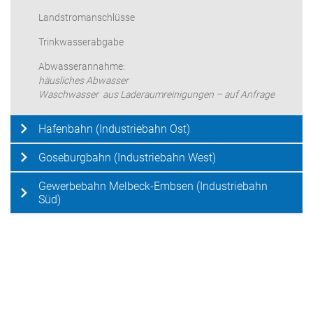
Landstromanschlüsse
Trinkwasserabgabe
Abwasserannahme:
häusliches Abwasser
Waschwasser aus Laderaumreinigungen – auf Anfrage
Hafenbahn (Industriebahn Ost)
Goseburgbahn (Industriebahn West)
Gewerbebahn Melbeck-Embsen (Industriebahn
Süd)