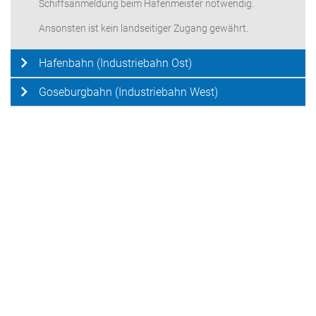
Schiffsanmeldung beim Hafenmeister notwendig.
Ansonsten ist kein landseitiger Zugang gewährt.
Hafenbahn (Industriebahn Ost)
Goseburgbahn (Industriebahn West)