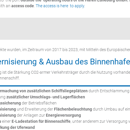
to the port
outside the operating hours of the Hafen Lüneburg GmbH
,
with an
access code
.
The access is here to apply.
ekte wurden, im Zeitraum von 2017 bis 2023, mit Mitteln des Europäische
rnisierung & Ausbau des Binnenhaf
g ist die Stärkung CO2-armer Verkehrsträger durch die Nutzung vorhande
nnenschiff.
rmachung von zusätzlichen Schiffsliegeplätzen
durch Entschlammung 
ung
zusätzlicher Umschlags- und Lagerflächen
ssicherung
der Betriebsflächen
isierung
und Erweiterung der
Flächenbeleuchtung
durch Umbau auf ei
isierung
der Anlagen zur
Energieversorgung
u
einer
E-Ladestation für Binnenschiffe
, unter anderem zur Versorgung 
rkung der Uferwand